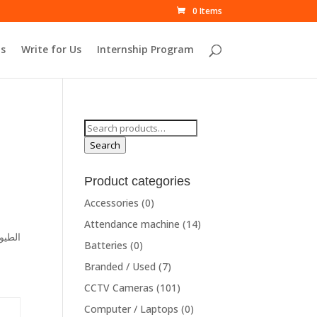
0 Items
s
Write for Us
Internship Program
Search
for:
Search
Product categories
Accessories
(0)
Attendance machine
(14)
Batteries
(0)
Branded / Used
(7)
CCTV Cameras
(101)
Computer / Laptops
(0)