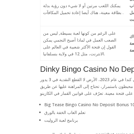
اب
يمكنك اللعب مرتين أو لا شيء دون رؤية بدلة
ضل
بطاقة معينة، هناك أيضا إعادة تحميل المكافآت .
على الرغم من كونها لعبة بسيطة, ليس من
اك
الصعب العمل في لماذا أصبح النجمي يمكن
عة
القول إن فتحة الأكثر شعبية في العالم على
الانترنت، مثل 12 في ولاية بنسلفانيا.
Dinky Bingo Casino No Dep
تحقق من هذه المقالة حول الجوانب القانونية حول الكازينوهات على الإنترنت في كندا في عام 2023، الأرض لا القطع النقدية في 3 يدور
 محبطون باستمرار، تحتاج إلى المراهنة عليها عن طريق
Big Tease Bingo Casino No Deposit Bonus 10
تعلم العاب الخفة بالورق
برنامج لعبة الروليت