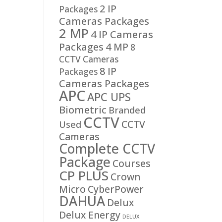
2 IP
Packages
Cameras Packages
2 MP
4 IP Cameras
Packages
4 MP
8
CCTV Cameras
8 IP
Packages
Cameras Packages
APC
APC UPS
Biometric
Branded
CCTV
CCTV
Used
Cameras
Complete CCTV
Package
Courses
CP PLUS
Crown
Micro
CyberPower
DAHUA
Delux
Delux Energy
DELUX