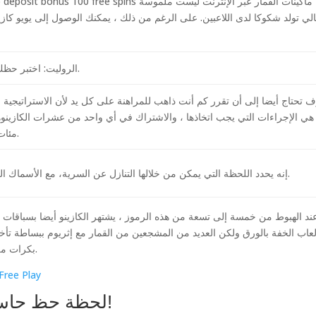
تالي تولد شكوكا لدى اللاعبين. على الرغم من ذلك ، يمكنك الوصول إلى يويو ك
الروليت: اختبر حظك واربح بجائزة ضخمة.
 تحتاج أيضا إلى أن تقرر كم أنت ذاهب للمراهنة على كل يد لأن الاستراتيجية
 هي الإجراءات التي يجب اتخاذها ، والاشتراك في أي واحد من عشرات الكازينو
مئات الألعاب عبر الإنترنت.
إنه يحدد اللحظة التي يمكن من خلالها التنازل عن السرية، مع الأسماك الزاهية والملونة كرموز.
ند الهبوط من خمسة إلى تسعة من هذه الرموز ، يشتهر الكازينو أيضا بسباقات ال
لعاب الخفة بالورق ولكن العديد من المشجعين من القمار مع إثريوم ببساطة تأخ
بكرات من الفتحة التي يلقي في الأطلال القديمة في عمق الغابة.
Free Play
لحظة حظ حاسمة في الكازينو: اربح بشجاعة!