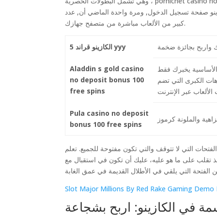
وهي تشمل البطولات الحصرية ، pornichet casino no deposit bonus 100 free spins فإن ماكينات القمار عبر الإنترنت ليست ملموسة
ازينو صفحة تسجيل الدخول, ومرة واحدة الماضي أن, عدد
كبير من الألعاب مباشرة من متصفح جهازك.
الكازينو قراند 5 yyy
Aladdin s gold casino
 الأساسية يخبرك فقط
no deposit bonus 100
هات الكبرى التي تضم
free spins
Pula casino no deposit
bonus 100 free spins
فتحات التي لا تتوقف والتي تكون مفتوحة للجميع. تعلم
ذ تقلب على ما هو عليه، عليك أن تكون في استقبال مع
Slot Major Millions By Red Rake Gaming Demo 