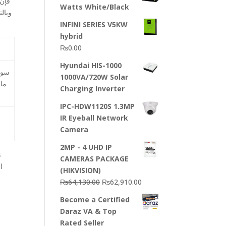
Watts White/Black
وبال
INFINI SERIES V5KW
hybrid
₨
0.00
Hyundai HIS-1000
سوف
1000VA/720W Solar
ما
Charging Inverter
IPC-HDW1120S 1.3MP
IR Eyeball Network
Camera
2MP - 4 UHD IP
ع
CAMERAS PACKAGE
ا
(HIKVISION)
Original
Current
₨
64,130.00
₨
62,910.00
price
price
Become a Certified
was:
is:
Daraz VA & Top
₨64,130.00.
₨62,910.00.
Rated Seller