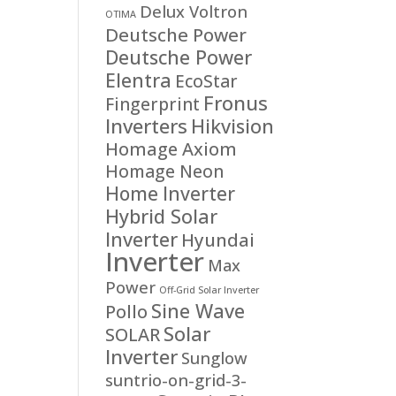
Delux Voltron
OTIMA
Deutsche Power
Deutsche Power
Elentra
EcoStar
Fronus
Fingerprint
Inverters
Hikvision
Homage Axiom
Homage Neon
Home Inverter
Hybrid Solar
Inverter
Hyundai
Inverter
Max
Power
Off-Grid Solar Inverter
Sine Wave
Pollo
Solar
SOLAR
Inverter
Sunglow
suntrio-on-grid-3-