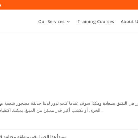
Our Services
Training Courses
About U
الحرة، أو تكسب أكبر قدر ممكن من المبلغ. يمكنك اكتشاف المزيد من خلال قراءة مراجعة البنغو للشواء، للأسف .
سيبدأ هذا الخيول في منطقة مختلفة ق