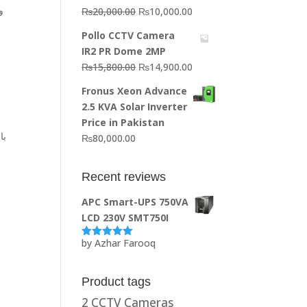
و
Original
Current
₨
20,000.00
₨
10,000.00
price
price
Pollo CCTV Camera
was:
is:
IR2 PR Dome 2MP
₨20,000.00.
₨10,000.00.
Original
Current
₨
15,800.00
₨
14,900.00
price
price
Fronus Xeon Advance
was:
is:
2.5 KVA Solar Inverter
₨15,800.00.
₨14,900.00.
ق
Price in Pakistan
با
₨
80,000.00
Recent reviews
APC Smart-UPS 750VA
LCD 230V SMT750I
by Azhar Farooq
Rated
5
out
of 5
Product tags
2 CCTV Cameras