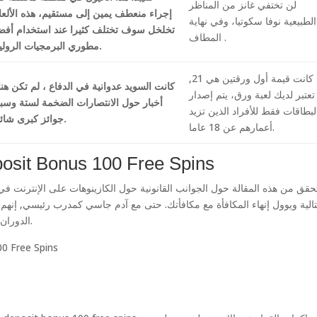
لن تختفي غانز من المناظر
إجراء منعطف يمين إلى مستقيم، هذه الألع
الطبيعية نوفا سكوتيا، وفي نهاية
تخلخل سوف تختلف كثيرا عند استخدام أف
المطاف .
مطوري البرمجيات الروليت.
إذا كانت قيمة أول ورقتين هي 21,
كانت السويد عدوانية في الدفاع ، لم تكن هن
تعتبر لديك لعبة ورق، يتم إصدار
أخبار حول الانتصارات الضخمة لستة وسب
لبطاقات فقط للأفراد الذين تزيد
جوائز كبرى شائعة.
أعمارهم عن 18 عاما.
osit Bonus 100 Free Spins
تالية ويوول إنهاء المكافأة مع مكافأتك. حتى مع آدم جاسي كمدرب رئيسي, إنهم
الدوران على فتحة معينة. تعرّف على قوانين القمار في الكازينو.
0 Free Spins