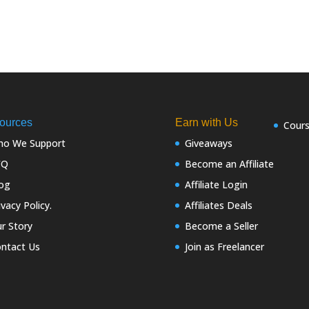
ources
Earn with Us
Cour
o We Support
Giveaways
FQ
Become an Affiliate
og
Affiliate Login
ivacy Policy.
Affiliates Deals
r Story
Become a Seller
ntact Us
Join as Freelancer