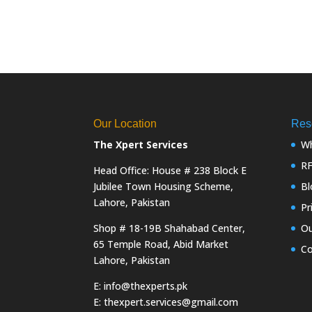
Our Location
Res
The Xpert Services
Wh
R
Head Office: House # 238 Block E
Jubilee Town Housing Scheme,
Bl
Lahore, Pakistan
Pr
Shop # 18-19B Shahabad Center,
Ou
65 Temple Road, Abid Market
Co
Lahore, Pakistan
E: info@thexperts.pk
E: thexpert.services@gmail.com