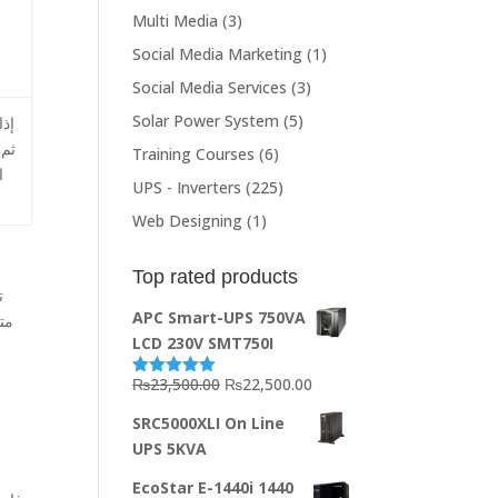
Multi Media
(3)
Social Media Marketing
(1)
Social Media Services
(3)
Solar Power System
(5)
ثم 
Training Courses
(6)
ا
UPS - Inverters
(225)
Web Designing
(1)
Top rated products
APC Smart-UPS 750VA
مت
LCD 230V SMT750I
Original
Current
₨
23,500.00
₨
22,500.00
Rated
5.00
out of 5
price
price
SRC5000XLI On Line
was:
is:
UPS 5KVA
₨23,500.00.
₨22,500.00.
EcoStar E-1440i 1440