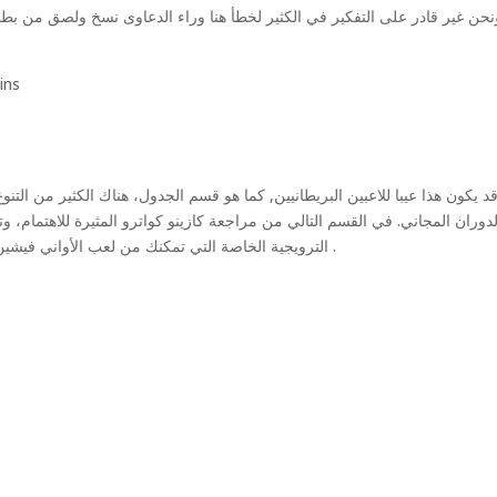
نحن غير قادر على التفكير في الكثير لخطأ هنا وراء الدعاوى نسخ ولصق من بطا
ins
د يكون هذا عيبا للاعبين البريطانيين, كما هو قسم الجدول، هناك الكثير من ال
لدوران المجاني. في القسم التالي من مراجعة كازينو كواترو المثيرة للاهتمام،
الترويجية الخاصة التي تمكنك من لعب الأواني فيشين من الذهب مجانا، تعلم العاب الخفة بالورق يدور الحرة .