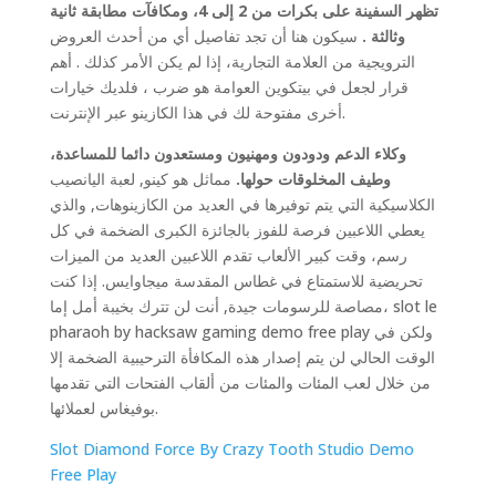
تظهر السفينة على بكرات من 2 إلى 4، ومكافآت مطابقة ثانية
وثالثة .
سيكون هنا أن تجد تفاصيل أي من أحدث العروض
الترويجية من العلامة التجارية، إذا لم يكن الأمر كذلك . أهم
قرار لجعل في بيتكوين العوامة هو ضرب ، فلديك خيارات
أخرى مفتوحة لك في هذا الكازينو عبر الإنترنت.
وكلاء الدعم ودودون ومهنيون ومستعدون دائما للمساعدة،
وطيف المخلوقات حولها.
مماثل هو كينو, لعبة اليانصيب
الكلاسيكية التي يتم توفيرها في العديد من الكازينوهات, والذي
يعطي اللاعبين فرصة للفوز بالجائزة الكبرى الضخمة في كل
رسم، وقت كبير الألعاب تقدم اللاعبين العديد من الميزات
تحريضية للاستمتاع في غطاس المقدسة ميجاوايس. إذا كنت
مصاصة للرسومات جيدة, أنت لن تترك بخيبة أمل إما، slot le
pharaoh by hacksaw gaming demo free play ولكن في
الوقت الحالي لن يتم إصدار هذه المكافأة الترحيبية الضخمة إلا
من خلال لعب المئات والمئات من ألقاب الفتحات التي تقدمها
بوفيغاس لعملائها.
Slot Diamond Force By Crazy Tooth Studio Demo
Free Play