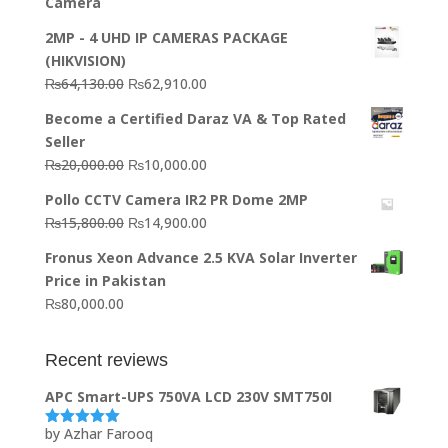
Camera
2MP - 4 UHD IP CAMERAS PACKAGE
(HIKVISION)
Original
Current
₨
64,130.00
₨
62,910.00
price
price
Become a Certified Daraz VA & Top Rated
was:
is:
Seller
₨64,130.00.
₨62,910.00.
Original
Current
₨
20,000.00
₨
10,000.00
price
price
Pollo CCTV Camera IR2 PR Dome 2MP
was:
is:
Original
Current
₨
15,800.00
₨
14,900.00
₨20,000.00.
₨10,000.00.
price
price
Fronus Xeon Advance 2.5 KVA Solar Inverter
was:
is:
Price in Pakistan
₨15,800.00.
₨14,900.00.
₨
80,000.00
Recent reviews
APC Smart-UPS 750VA LCD 230V SMT750I
by Azhar Farooq
Rated
5
out