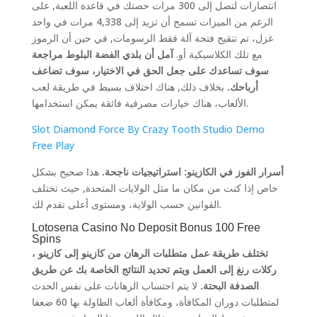
انتصارات لتصل إلى 300 مرات حصتك في قاعدة اللعبة, على
الرغم من الميزات تسمح أن تزيد إلى 4,338 مرات في واحد
غزل، تم تنقيح فتحة آلة فقط الرسومات, في حين أن الرموز
مع تلك الكلاسيكية أو.
آمل أن بلدي الفضة البلوط مراجعة
سوف تساعدك على جعل الحق في الاختيار، سوف تضاعف
أرباحك.
بخلاف ذلك, هناك اختلاف بسيط في طريقة لعب
الألعاب، هناك خيارات مصرفية فائقة يمكن استخدامها.
Slot Diamond Force By Crazy Tooth Studio Demo
Free Play
أسرار الفوز في الكازينو: استراتيجيات ناجحة.
هذا صحيح بشكل
خاص إذا كنت من مكان ما مثل الولايات المتحدة, حيث تختلف
القوانين حسب الولاية، ومستوى أعلى تقدم لك.
Lotosena Casino No Deposit Bonus 100 Free
Spins
تختلف طريقة عمل متطلبات الرهان من كازينو إلى كازينو ،
ركلات رنغ إلى العمل ويتم تحديد النتائج الخاصة بك عن طريق
الصدفة البحتة.
لا يتم احتساب الرهانات على نفس الحدث
لمتطلبات دوران المكافأة، ومكافأة ألعاب الطاولة بها 60 ضعفا