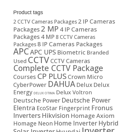
of 5
Product tags
2 IP Cameras
2 CCTV Cameras Packages
2 MP
Packages
4 IP Cameras
Packages
4 MP
8 CCTV Cameras
8 IP Cameras Packages
Packages
APC
APC UPS
Biometric
Branded
CCTV
CCTV Cameras
Used
Complete CCTV Package
CP PLUS
Courses
Crown Micro
DAHUA
CyberPower
Delux
Delux
Energy
Delux Voltron
DELUX OTIMA
Deutsche Power
Deutsche Power
Fronus
Elentra
EcoStar
Fingerprint
Inverters
Hikvision
Homage Axiom
Home Inverter
Hybrid
Homage Neon
Inverter
Solar Inverter
Hyundai