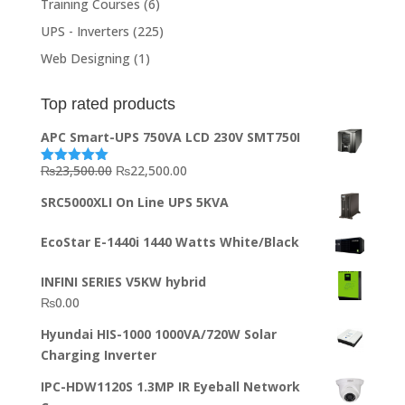
Training Courses
(6)
UPS - Inverters
(225)
Web Designing
(1)
Top rated products
APC Smart-UPS 750VA LCD 230V SMT750I
Original
Current
₨
23,500.00
₨
22,500.00
Rated
5.00
out of 5
price
price
SRC5000XLI On Line UPS 5KVA
was:
is:
₨23,500.00.
₨22,500.00.
EcoStar E-1440i 1440 Watts White/Black
INFINI SERIES V5KW hybrid
₨
0.00
Hyundai HIS-1000 1000VA/720W Solar
Charging Inverter
IPC-HDW1120S 1.3MP IR Eyeball Network