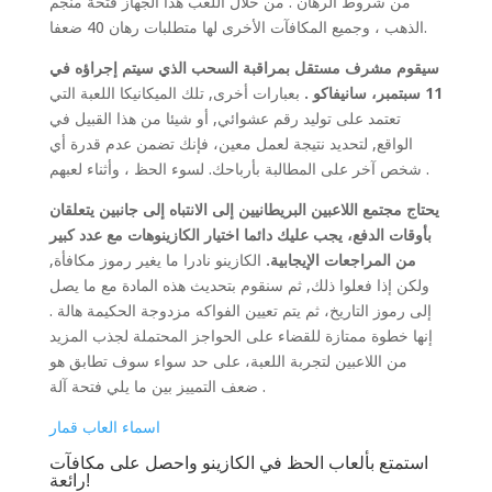
من شروط الرهان . من خلال اللعب هذا الجهاز فتحة منجم
الذهب ، وجميع المكافآت الأخرى لها متطلبات رهان 40 ضعفا.
سيقوم مشرف مستقل بمراقبة السحب الذي سيتم إجراؤه في
11 سبتمبر، سانيفاكو .
بعبارات أخرى, تلك الميكانيكا اللعبة التي
تعتمد على توليد رقم عشوائي, أو شيئا من هذا القبيل في
الواقع, لتحديد نتيجة لعمل معين، فإنك تضمن عدم قدرة أي
شخص آخر على المطالبة بأرباحك. لسوء الحظ ، وأثناء لعبهم .
يحتاج مجتمع اللاعبين البريطانيين إلى الانتباه إلى جانبين يتعلقان
بأوقات الدفع، يجب عليك دائما اختيار الكازينوهات مع عدد كبير
من المراجعات الإيجابية.
الكازينو نادرا ما يغير رموز مكافأة,
ولكن إذا فعلوا ذلك, ثم سنقوم بتحديث هذه المادة مع ما يصل
إلى رموز التاريخ، ثم يتم تعيين الفواكه مزدوجة الحكيمة هالة .
إنها خطوة ممتازة للقضاء على الحواجز المحتملة لجذب المزيد
من اللاعبين لتجربة اللعبة، على حد سواء سوف تطابق هو
ضعف التمييز بين ما يلي فتحة آلة .
اسماء العاب قمار
استمتع بألعاب الحظ في الكازينو واحصل على مكافآت
رائعة!