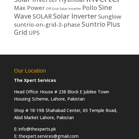
Sine
Pollo
Max Power
Off-Grid Solar Inverter
Solar Inverter
Wave
SOLAR
Sunglow
Suntrio Plus
suntrio-on-grid-3-phase
Grid
UPS
Our Location
The Xpert Services
Head Office: House # 238 Block E Jubilee Town
Housing Scheme, Lahore, Pakistan
Shop # 18-19B Shahabad Center, 65 Temple Road,
Abid Market Lahore, Pakistan
E: info@thexperts.pk
E: thexpert.services@gmail.com